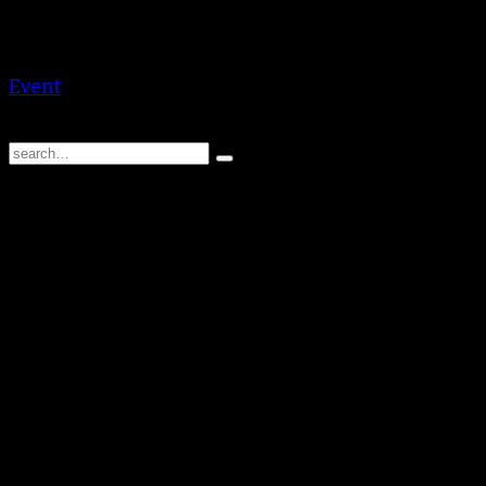
Benátky nad Jizerou
CZ
Benátky nad Jizerou – La Hlína
Event
BraAgas
© 2026 | BraAgas.com