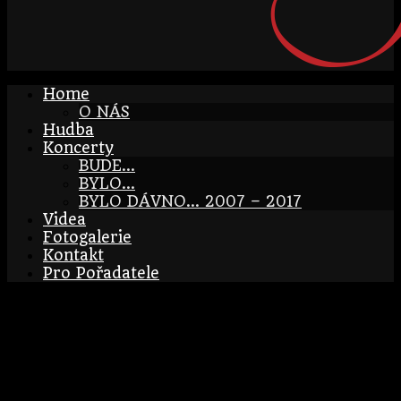
Home
O NÁS
Hudba
Koncerty
BUDE…
BYLO…
BYLO DÁVNO… 2007 – 2017
Videa
Fotogalerie
Kontakt
Pro Pořadatele
Benátky nad Jizerou –
La Hlína
22/11/2018