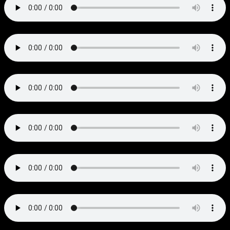
3.
Jan Petit
4.
Quando veo hijo hermozo
5.
Bre Sarica
6.
Gaudete
7.
A la una yo nací
8.
Min man