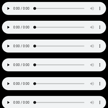
9.
Fiho dou ladre
10.
Salva nos
11.
Kodala, spreslica
12.
Aquestas noites
13.
Santa Maria