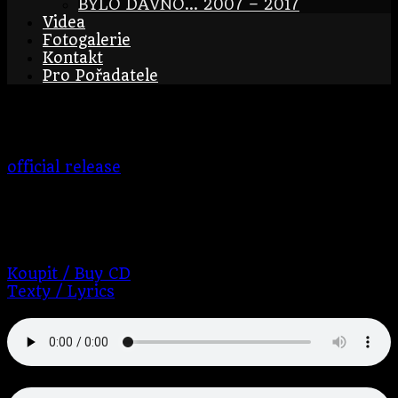
BYLO DÁVNO… 2007 – 2017
Videa
Fotogalerie
Kontakt
Pro Pořadatele
No.1
official release
2007
BraAGas
BraAgas
Number of discs:
1
Koupit / Buy CD
Texty / Lyrics
1.
In hoc ani circulo
2.
Rampelado e courso de la Tarasco