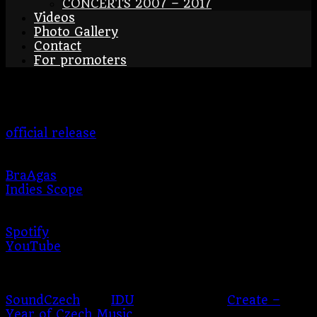
CONCERTS 2007 – 2017
Videos
Photo Gallery
Contact
For promoters
Dožínky
official release
2024
BraAgas
Indies Scope
Producer:
Jan Balcar
Number of discs:
1
Spotify
YouTube
On 29 November 2024, the band released the
online EP *Dožínky* with the support of
SoundCzech
and
IDU
as part of the
Create –
Year of Czech Music
initiative.