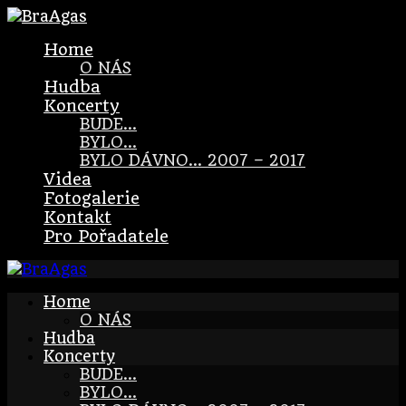
Home
O NÁS
Hudba
Koncerty
BUDE…
BYLO…
BYLO DÁVNO… 2007 – 2017
Videa
Fotogalerie
Kontakt
Pro Pořadatele
Home
O NÁS
Hudba
Koncerty
BUDE…
BYLO…