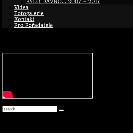
BYLO DÁVNO… 2007 – 2017
Videa
Fotogalerie
Kontakt
Pro Pořadatele
BraAgas LMB – support V
';
© 2026 | BraAgas.com